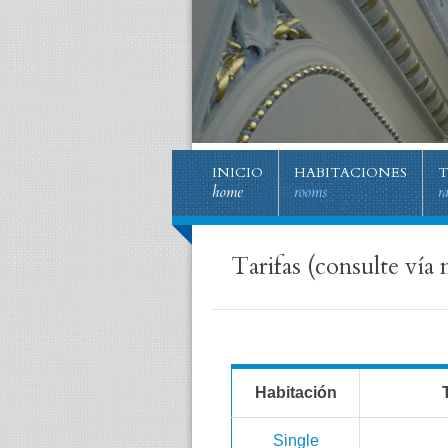
INICIO
HABITACIONES
T
home
rooms
r
Tarifas (consulte vía 
Habitación
Single