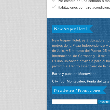
Por estadía de una semana o má
Habitaciones con aire acondicion
New Arapey Hotel
New Arapey Hotel, está ubicado en pl
metros de la Plaza Independencia y d
de Julio. A 5 minutos del Puerto, 25 
Internacional de Carrasco y 10 minut
Es una ubicación privilegia para el 
próximo al Centro Financiero de la ciu
Bares y pubs en Montevideo
City Tour Montevideo, Punta del Est
Newsletters / Promociones
Suscrib