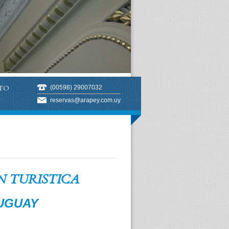
TO
(00598) 29007032
reservas@arapey.com.uy
 TURISTICA
UGUAY