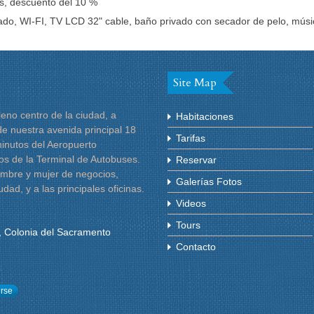
s, descuento del 10 %
ado, WI-FI, TV LCD 32" cable, baño privado con secador de pelo, músic
Site Map
eno centro de la ciudad, a
Habitaciones
e nuestra avenida principal 18
Tarifas
minutos del Aeropuerto
os de la Terminal de Autobuses.
Reservar
hombre y mujer de negocios,
Galerías Fotos
dad, y a las principales oficinas.
Videos
Tours
e, Colonia del Sacramento
Contacto
irse