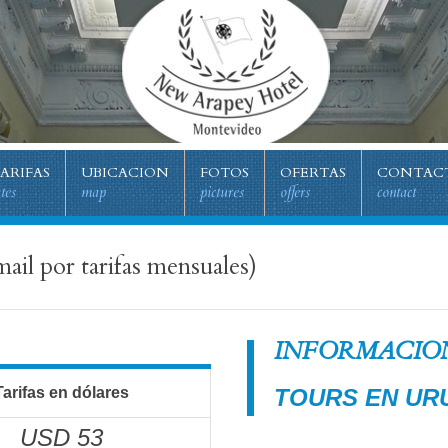
ARIFAS
UBICACION
FOTOS
OFERTAS
CONTAC
ates
map
pictures
offers
contact
mail por tarifas mensuales)
INFORMACION
Tarifas en dólares
TOURS EN UR
USD 53