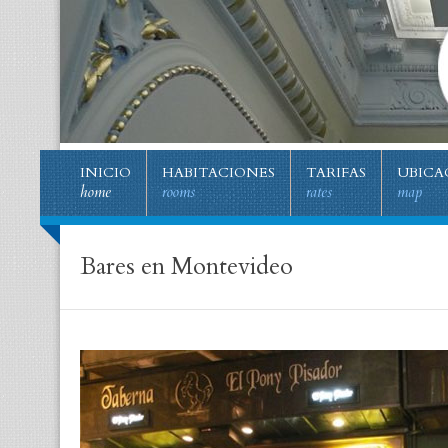
INICIO
HABITACIONES
TARIFAS
UBICA
home
rooms
rates
map
Bares en Montevideo