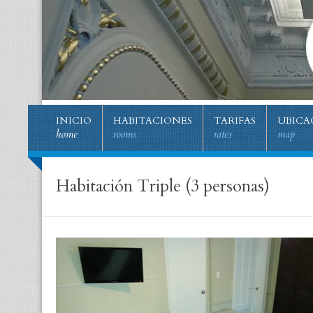
INICIO
HABITACIONES
TARIFAS
UBICA
home
rooms
rates
map
Habitación Triple (3 personas)