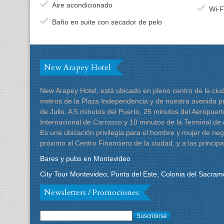
Aire acondicionado
Wi-F
Baño en suite con secador de pelo
New Arapey Hotel
New Arapey Hotel, está ubicado en pleno centro de la ciu
metros de la Plaza Independencia y de nuestra avenida pr
de Julio. A 5 minutos del Puerto, 25 minutos del Aeropuert
Internacional de Carrasco y 10 minutos de la Terminal de
Es una ubicación privilegia para el hombre y mujer de neg
próximo al Centro Financiero de la ciudad, y a las principa
Bares y pubs en Montevideo
City Tour Montevideo, Punta del Este, Colonia del Sacram
Newsletters / Promociones
Suscribirse